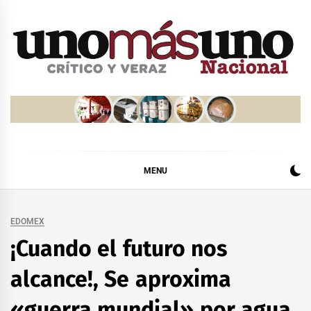
Skip
to
content
MENU
EDOMEX
¡Cuando el futuro nos
alcance!, Se aproxima
«guerra mundial» por agua