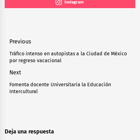
instagram
Navegación
Previous
de
Tráfico intenso en autopistas a la Ciudad de México
Previous
por regreso vacacional
entradas
post:
Next
Fomenta docente Universitaria la Educación
Next
Intercultural
post:
Deja una respuesta