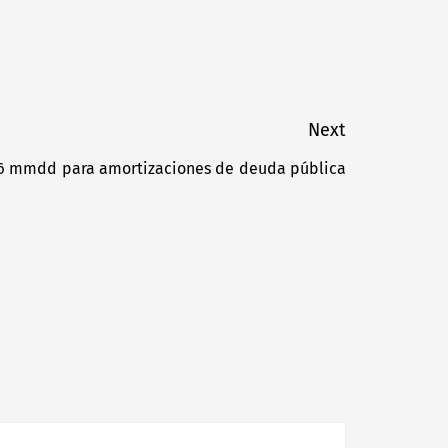
Next
3.6 mmdd para amortizaciones de deuda pública
Next
post: