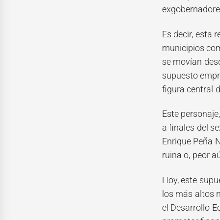
exgobernadore
Es decir, esta 
municipios com
se movían desd
supuesto empre
figura central 
Este personaje,
a finales del s
Enrique Peña N
ruina o, peor a
Hoy, este supu
los más altos 
el Desarrollo 