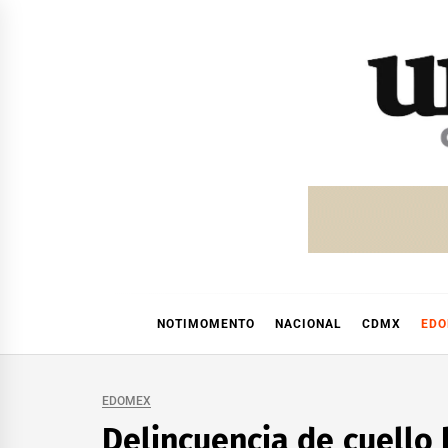
Skip
to
content
NOTIMOMENTO
NACIONAL
CDMX
ED
EDOMEX
Delincuencia de cuello 