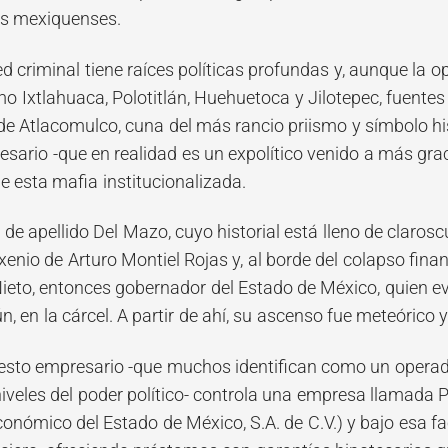
s mexiquenses.
red criminal tiene raíces políticas profundas y, aunque la
o Ixtlahuaca, Polotitlán, Huehuetoca y Jilotepec, fuentes
e Atlacomulco, cuna del más rancio priismo y símbolo his
sario -que en realidad es un expolítico venido a más gra
de esta mafia institucionalizada.
 de apellido Del Mazo, cuyo historial está lleno de claros
exenio de Arturo Montiel Rojas y, al borde del colapso fi
ieto, entonces gobernador del Estado de México, quien evi
ún, en la cárcel. A partir de ahí, su ascenso fue meteóri
esto empresario -que muchos identifican como un operad
niveles del poder político- controla una empresa llamad
Económico del Estado de México, S.A. de C.V.) y bajo esa 