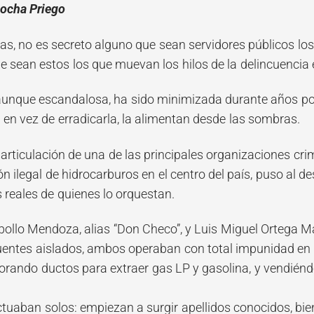
Rocha Priego
das, no es secreto alguno que sean servidores públicos lo
e sean estos los que muevan los hilos de la delincuencia
 aunque escandalosa, ha sido minimizada durante años po
en vez de erradicarla, la alimentan desde las sombras.
articulación de una de las principales organizaciones cri
n ilegal de hidrocarburos en el centro del país, puso al d
s reales de quienes lo orquestan.
bollo Mendoza, alias “Don Checo”, y Luis Miguel Ortega Ma
uentes aislados, ambos operaban con total impunidad en 
forando ductos para extraer gas LP y gasolina, y vendién
ctuaban solos: empiezan a surgir apellidos conocidos, bie