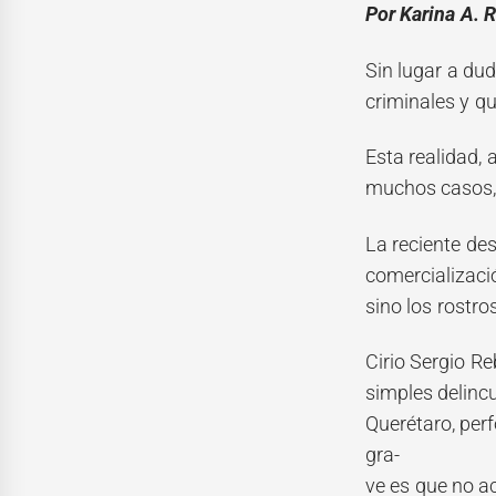
Por Karina A. 
Sin lugar a du
criminales y qu
Esta realidad,
muchos casos, 
La reciente des
comercializació
sino los rostro
Cirio Sergio Re
simples delinc
Querétaro, per
gra-
ve es que no a