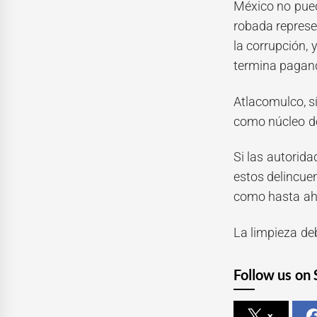
México no puede
robada represen
la corrupción, 
termina pagand
Atlacomulco, sí
como núcleo de
Si las autorid
estos delincuen
como hasta aho
La limpieza de
Follow us on 
x