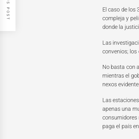
PREVIOUS POST
El caso de los
compleja y pel
donde la justic
Las investigaci
convenios; los 
No basta con a
mientras el gob
nexos evidentes
Las estaciones
apenas una mue
consumidores s
paga el país en