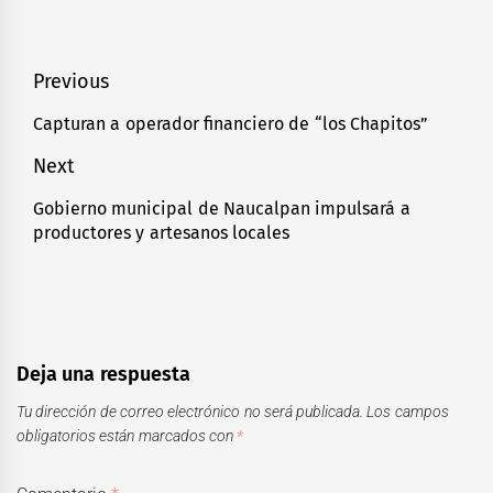
Navegación
Previous
de
Capturan a operador financiero de “los Chapitos”
Previous
entradas
post:
Next
Gobierno municipal de Naucalpan impulsará a
Next
productores y artesanos locales
post:
Deja una respuesta
Tu dirección de correo electrónico no será publicada.
Los campos
obligatorios están marcados con
*