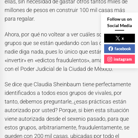
ellas, sin necesidad de gastar otros tantos miles de
millones de pesos en construir 100 mil casas más
para regalar.
Follow us on
Social Media
Ahora, por qué no voltear a ver cuáles son esos
x
grupos que se están quedando con las casas sin que
facebook
nadie diga nada, pues lo único que están haciendo es
instagram
«invertir» en «edictos fraudulentos», amafiados todos
con el Poder Judicial de la Ciudad de México.
Se dice que Claudia Sheinbaum tiene perfectamente
identificados a todos esos grupos de vivales, por
tanto, debemos preguntarle, ¿esas prácticas están
autorizado por usted? Porque, si bien esta situación
viene autorizada desde el sexenio pasado, para que
estos grupos, arbitrariamente, fraudulentamente, se
queden con 200 mil casas, ubicadas por todo el