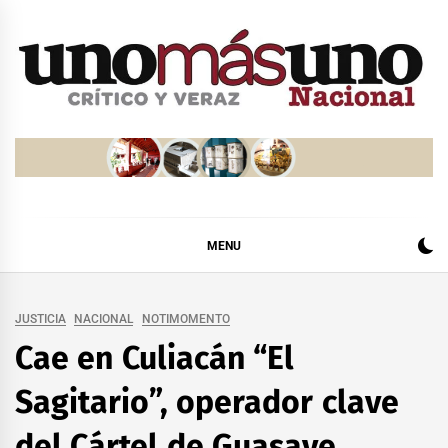
Skip
to
content
MENU
JUSTICIA
NACIONAL
NOTIMOMENTO
Cae en Culiacán “El
Sagitario”, operador clave
del Cártel de Guasave