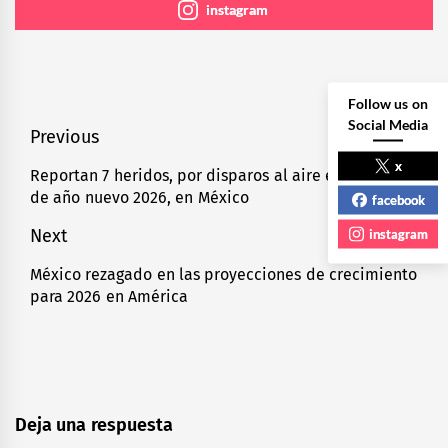
instagram
Follow us on
Social Media
Navegación
Previous
x
de
Reportan 7 heridos, por disparos al aire en festejos
Previous
de año nuevo 2026, en México
facebook
entradas
post:
Next
instagram
México rezagado en las proyecciones de crecimiento
Next
para 2026 en América
post:
Deja una respuesta