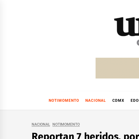
Skip
to
content
NOTIMOMENTO
NACIONAL
CDMX
ED
NACIONAL
NOTIMOMENTO
Reportan 7 heridos, por