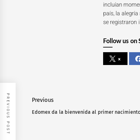
incluían momen
país, la alegr
se registraron
Follow us on 
x
PREVIOUS POST
Navegación
Previous
de
Edomex da la bienvenida al primer nacimiento
Previous
entradas
post: