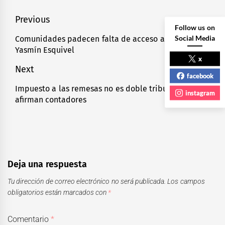
Navegación
Previous
Follow us on
de
Social Media
Comunidades padecen falta de acceso a la justicia:
Previous
Yasmín Esquivel
entradas
post:
x
Next
facebook
Impuesto a las remesas no es doble tributación,
Next
instagram
afirman contadores
post:
Deja una respuesta
Tu dirección de correo electrónico no será publicada.
Los campos
obligatorios están marcados con
*
Comentario
*