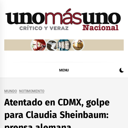
Skip
to
content
MENU
MUNDO
NOTIMOMENTO
Atentado en CDMX, golpe
para Claudia Sheinbaum:
prensa alemana