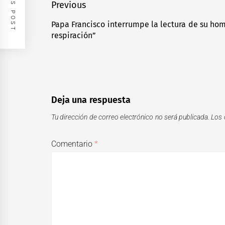
Navegación
Previous
de
Papa Francisco interrumpe la lectura de su homi
Previous
respiración”
entradas
post:
Deja una respuesta
Tu dirección de correo electrónico no será publicada.
Los 
Comentario
*