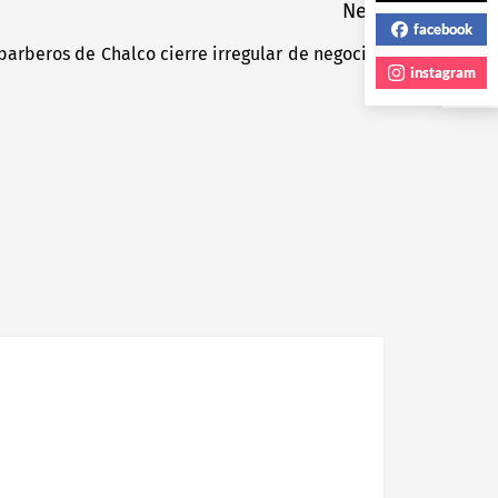
Next
facebook
arberos de Chalco cierre irregular de negocios
Next
instagram
post: