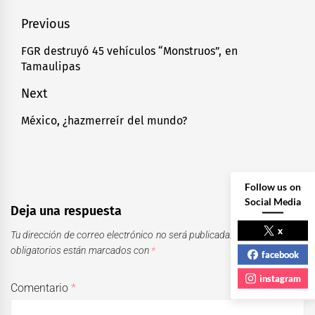
Navegación
Previous
de
FGR destruyó 45 vehículos “Monstruos”, en
Previous
Tamaulipas
entradas
post:
Next
México, ¿hazmerreír del mundo?
Next
post:
Follow us on
Social Media
Deja una respuesta
x
Tu dirección de correo electrónico no será publicada.
Los campos
obligatorios están marcados con
*
facebook
instagram
Comentario
*