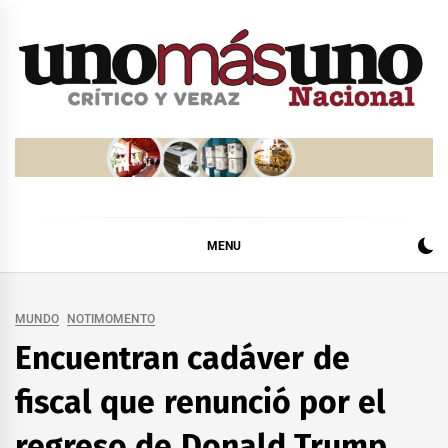
Skip
to
content
MENU
MUNDO
NOTIMOMENTO
Encuentran cadáver de
fiscal que renunció por el
regreso de Donald Trump