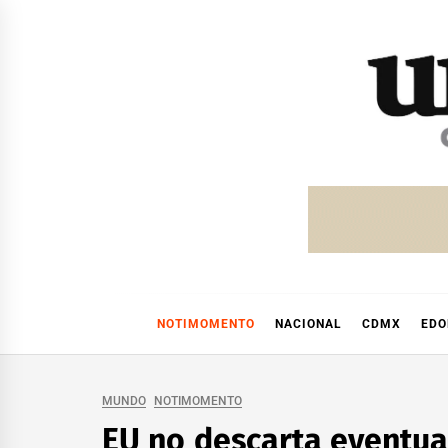
Skip
to
content
NOTIMOMENTO
NACIONAL
CDMX
ED
MUNDO
NOTIMOMENTO
EU no descarta eventual