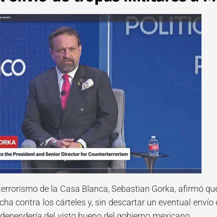
titerrorismo de la Casa Blanca, Sebastian Gorka, afirmó q
cha contra los cárteles y, sin descartar un eventual enví
 dependería del visto bueno del gobierno mexicano.