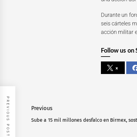
Durante un foro
seis cárteles 
acción militar
Follow us on 
x
PREVIOUS POST
Navegación
Previous
de
Sube a 15 mil millones desfalco en Birmex, sos
Previous
entradas
post: