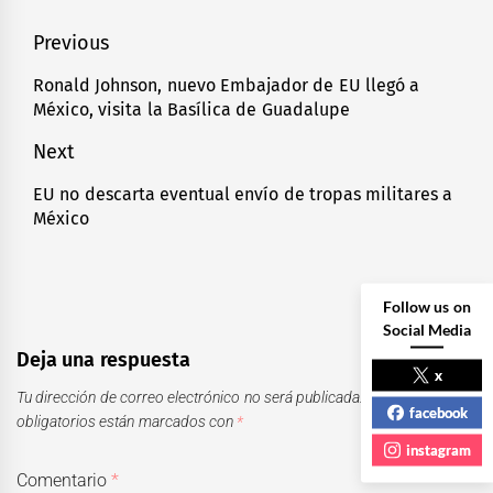
Navegación
Previous
de
Ronald Johnson, nuevo Embajador de EU llegó a
Previous
México, visita la Basílica de Guadalupe
entradas
post:
Next
EU no descarta eventual envío de tropas militares a
Next
México
post:
Follow us on
Social Media
Deja una respuesta
x
Tu dirección de correo electrónico no será publicada.
Los campos
facebook
obligatorios están marcados con
*
instagram
Comentario
*