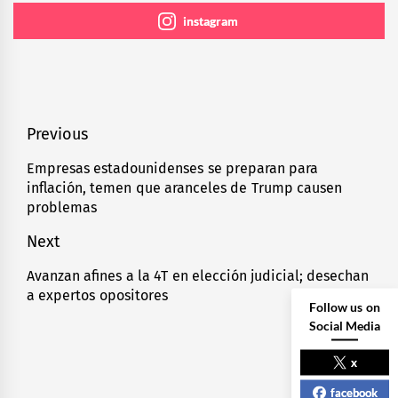
instagram
Navegación
Previous
de
Empresas estadounidenses se preparan para
Previous
inflación, temen que aranceles de Trump causen
entradas
post:
problemas
Next
Avanzan afines a la 4T en elección judicial; desechan
Next
a expertos opositores
post:
Follow us on
Social Media
x
facebook