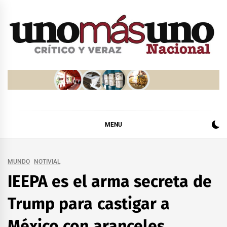
Skip
to
content
MENU
MUNDO
NOTIVIAL
IEEPA es el arma secreta de
Trump para castigar a
México con aranceles