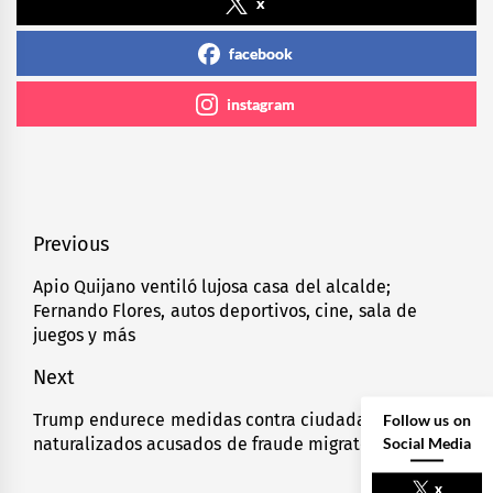
x
facebook
instagram
Navegación
Previous
de
Apio Quijano ventiló lujosa casa del alcalde;
Previous
Fernando Flores, autos deportivos, cine, sala de
entradas
post:
juegos y más
Next
Follow us on
Trump endurece medidas contra ciudadanos
Next
Social Media
naturalizados acusados de fraude migratorio
post:
x