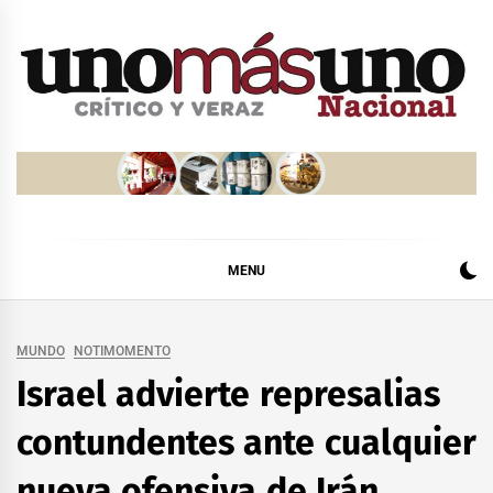
Skip
to
content
MENU
MUNDO
NOTIMOMENTO
Israel advierte represalias
contundentes ante cualquier
nueva ofensiva de Irán