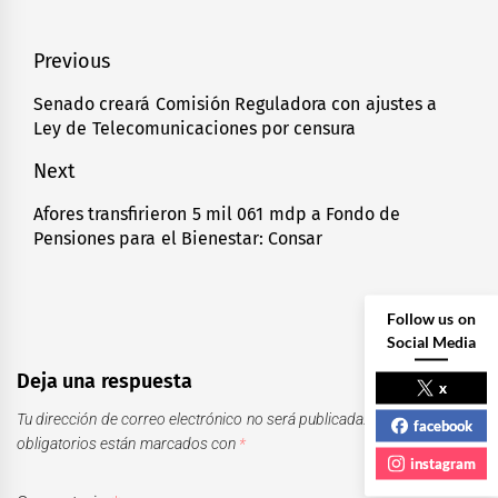
Navegación
Previous
de
Senado creará Comisión Reguladora con ajustes a
Previous
Ley de Telecomunicaciones por censura
entradas
post:
Next
Afores transfirieron 5 mil 061 mdp a Fondo de
Next
Pensiones para el Bienestar: Consar
post:
Follow us on
Social Media
Deja una respuesta
x
Tu dirección de correo electrónico no será publicada.
Los campos
facebook
obligatorios están marcados con
*
instagram