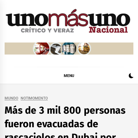
Skip
to
content
MENU
MUNDO
NOTIMOMENTO
Más de 3 mil 800 personas
fueron evacuadas de
rascacielos en Dubai por