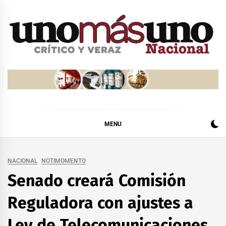
Skip
to
content
MENU
NACIONAL
NOTIMOMENTO
Senado creará Comisión
Reguladora con ajustes a
Ley de Telecomunicaciones