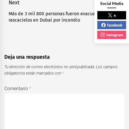
Next
Social Media
Más de 3 mil 800 personas fueron evacuadas de
Next
x
rascacielos en Dubai por incendio
post:
facebook
instagram
Deja una respuesta
Tu dirección de correo electrónico no será publicada.
Los campos
obligatorios están marcados con
*
Comentario
*