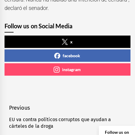
declaró el senador.
Follow us on Social Media
x
facebook
instagram
Navegación
Previous
de
EU va contra políticos corruptos que ayudan a
Previous
cárteles de la droga
entradas
post:
Follow us on