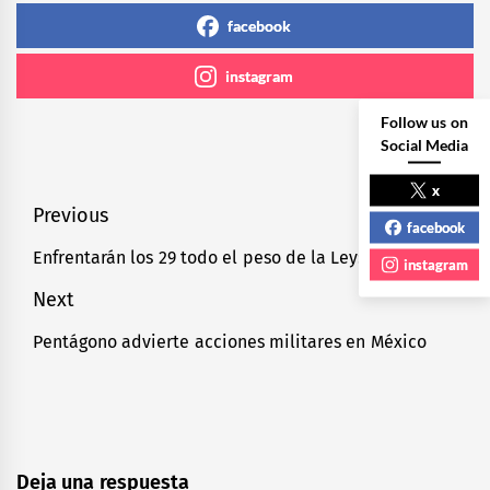
facebook
instagram
Follow us on
Social Media
x
Navegación
Previous
facebook
de
Enfrentarán los 29 todo el peso de la Ley: Bondi
Previous
instagram
entradas
post:
Next
Pentágono advierte acciones militares en México
Next
post:
Deja una respuesta