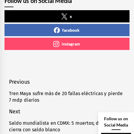
Follow us on Social Media
x
facebook
instagram
Navegación
Previous
de
Tren Maya sufre más de 20 fallas eléctricas y pierde
Previous
7 mdp diarios
entradas
post:
Next
Follow us on
Saldo mundialista en CDMX: 5 muertos; domingo
Next
Social Media
cierra con saldo blanco
post: