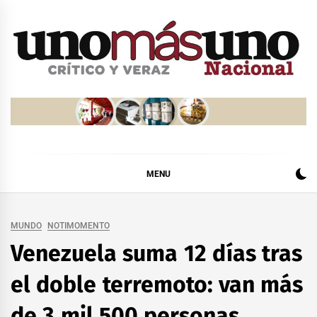
Skip
to
content
MENU
MUNDO
NOTIMOMENTO
Venezuela suma 12 días tras
el doble terremoto: van más
de 3 mil 500 personas