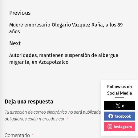
Navegación
Previous
de
Muere empresario Olegario Vázquez Raña, a los 89
Previous
años
entradas
post:
Next
Autoridades, mantienen suspensión de albergue
Next
migrante, en Azcapotzalco
post:
Follow us on
Social Media
Deja una respuesta
x
Tu dirección de correo electrónico no será publicada.
Los campos
facebook
obligatorios están marcados con
*
instagram
Comentario
*