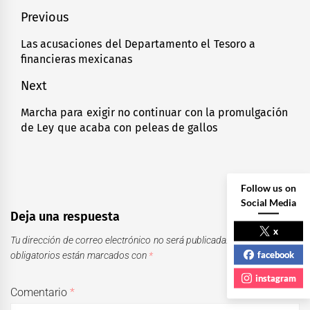
Navegación
Previous
de
Las acusaciones del Departamento el Tesoro a
Previous
financieras mexicanas
entradas
post:
Next
Marcha para exigir no continuar con la promulgación
Next
de Ley que acaba con peleas de gallos
post:
Follow us on
Social Media
Deja una respuesta
x
Tu dirección de correo electrónico no será publicada.
Los campos
facebook
obligatorios están marcados con
*
instagram
Comentario
*