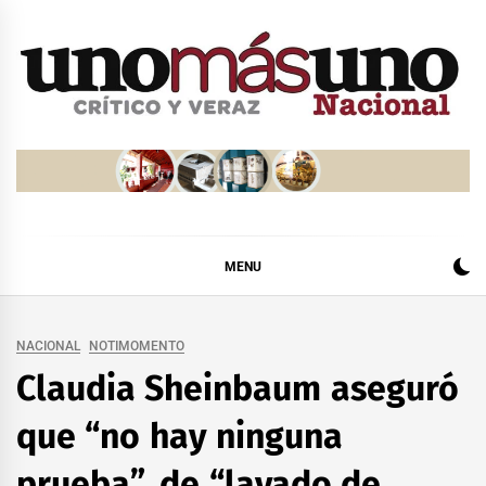
Skip
to
content
MENU
NACIONAL
NOTIMOMENTO
Claudia Sheinbaum aseguró
que “no hay ninguna
prueba”, de “lavado de