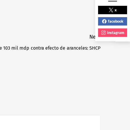
NEXT POST
x
facebook
instagram
Next
e 103 mil mdp contra efecto de aranceles: SHCP
Next
post: