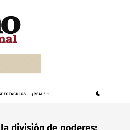
SPECTACULOS
¿REAL?
 la división de poderes: