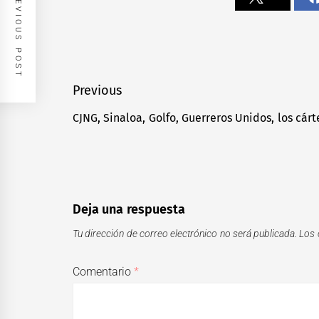
PREVIOUS POST
Navegación
Previous
de
CJNG, Sinaloa, Golfo, Guerreros Unidos, los cár
Previous
entradas
post:
Deja una respuesta
Tu dirección de correo electrónico no será publicada.
Los 
Comentario
*