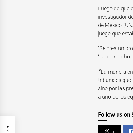
Luego de que e
investigador d
de México (UNAM
juego que esta
“Se crea un pro
“habla mucho de
“La manera en 
tribunales que 
sino por las pr
a uno de los eq
Follow us on 
x