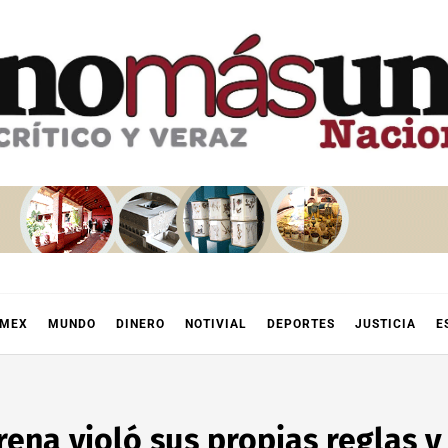
OMEX
MUNDO
DINERO
NOTIVIAL
DEPORTES
JUSTICIA
E
rena violó sus propias reglas y