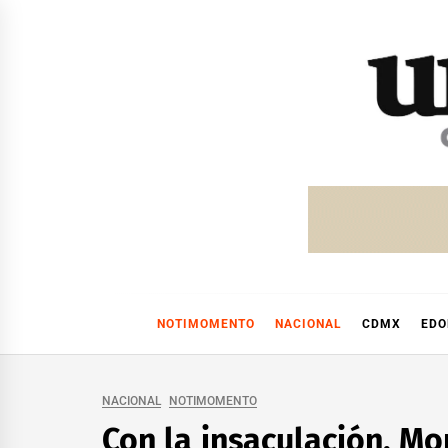
Skip
to
content
NOTIMOMENTO
NACIONAL
CDMX
ED
NACIONAL
NOTIMOMENTO
Con la insaculación, Mo