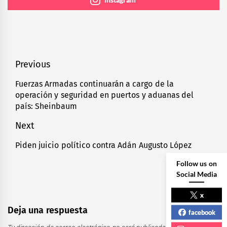
Navegación
Previous
de
Fuerzas Armadas continuarán a cargo de la
Previous
operación y seguridad en puertos y aduanas del
entradas
post:
país: Sheinbaum
Next
Piden juicio político contra Adán Augusto López
Next
post:
Follow us on
Social Media
x
Deja una respuesta
facebook