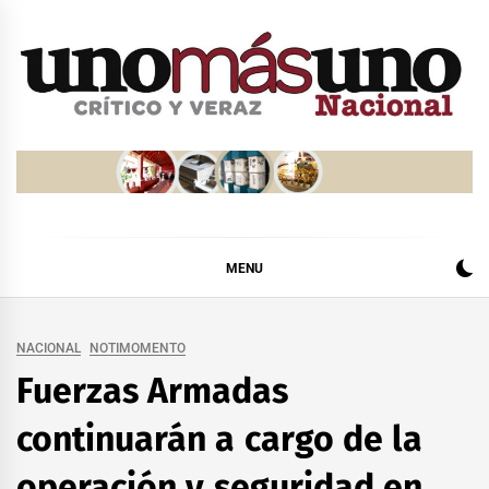
Skip
to
content
MENU
NACIONAL
NOTIMOMENTO
Fuerzas Armadas
continuarán a cargo de la
operación y seguridad en