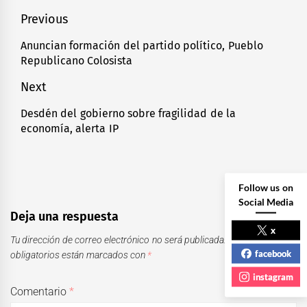
Navegación
Previous
de
Anuncian formación del partido político, Pueblo
Previous
Republicano Colosista
entradas
post:
Next
Desdén del gobierno sobre fragilidad de la
Next
economía, alerta IP
post:
Follow us on
Social Media
Deja una respuesta
x
Tu dirección de correo electrónico no será publicada.
Los campos
facebook
obligatorios están marcados con
*
instagram
Comentario
*