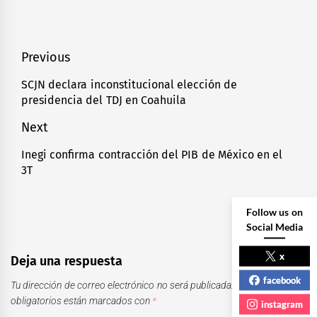
Navegación
Previous
de
SCJN declara inconstitucional elección de
Previous
presidencia del TDJ en Coahuila
entradas
post:
Next
Inegi confirma contracción del PIB de México en el
Next
3T
post:
Follow us on
Social Media
x
Deja una respuesta
facebook
Tu dirección de correo electrónico no será publicada.
Los campos
obligatorios están marcados con
*
instagram