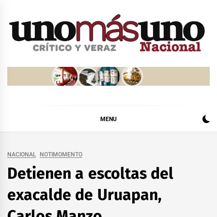
Skip
to
content
MENU
NACIONAL
NOTIMOMENTO
Detienen a escoltas del
exacalde de Uruapan,
Carlos Manzo