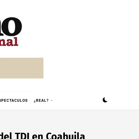
SPECTACULOS
¿REAL?
del TDJ en Coahuila