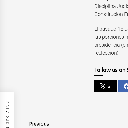
Disciplina Judi
Constitución F
El pasado 18 d
las porciones 
presidencia (en
reelección).
Follow us on 
x
PREVIOUS POST
Navegación
Previous