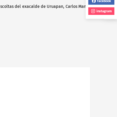
facebook
escoltas del exacalde de Uruapan, Carlos Manzo
Next
instagram
post: