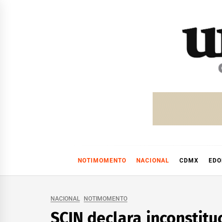
Skip
to
content
NOTIMOMENTO
NACIONAL
CDMX
ED
NACIONAL
NOTIMOMENTO
SCJN declara inconstitu