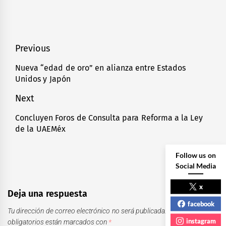
Navegación
Previous
de
Nueva “edad de oro” en alianza entre Estados
Previous
Unidos y Japón
entradas
post:
Next
Concluyen Foros de Consulta para Reforma a la Ley
Next
de la UAEMéx
post:
Follow us on
Social Media
x
Deja una respuesta
facebook
Tu dirección de correo electrónico no será publicada.
Los campos
instagram
obligatorios están marcados con
*