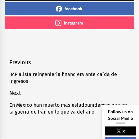
facebook
instagram
Navegación
Previous
de
IMP alista reingeniería financiera ante caída de
Previous
ingresos
entradas
post:
Next
En México han muerto más estadounidenses que en
Next
Follow us on
la guerra de Irán en lo que va del año
post:
Social Media
x