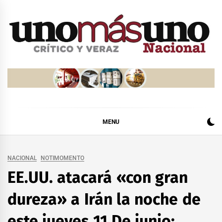
Skip
to
content
MENU
NACIONAL
NOTIMOMENTO
EE.UU. atacará «con gran
dureza» a Irán la noche de
este jueves 11 De junio: