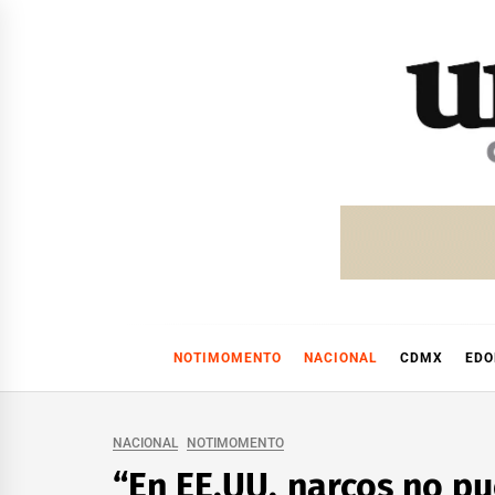
Skip
to
content
NOTIMOMENTO
NACIONAL
CDMX
ED
NACIONAL
NOTIMOMENTO
“En EE.UU. narcos no p