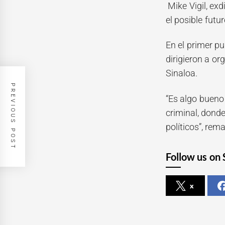
Mike Vigil, exd
el posible futu
En el primer p
dirigieron a o
Sinaloa.
PREVIOUS POST
“Es algo bueno
criminal, dond
políticos”, rem
Follow us on 
x