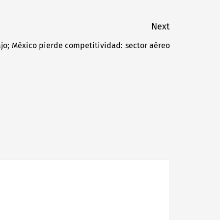
Next
ajo; México pierde competitividad: sector aéreo
Next
post: