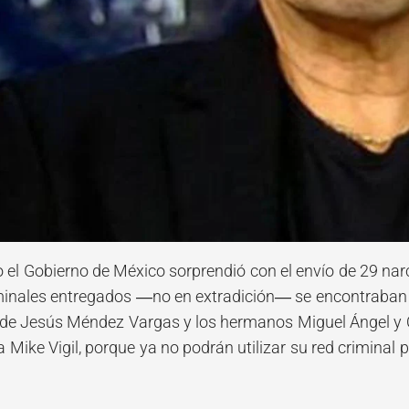
ro el Gobierno de México sorprendió con el envío de 29 na
riminales entregados ―no en extradición― se encontraban c
 de Jesús Méndez Vargas y los hermanos Miguel Ángel y
a Mike Vigil, porque ya no podrán utilizar su red crimin