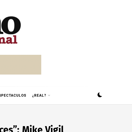
SPECTACULOS
¿REAL?
es”: Mike Vigil