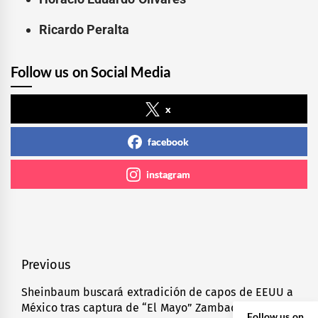
Ricardo Peralta
Follow us on Social Media
x
facebook
instagram
Navegación
Previous
de
Sheinbaum buscará extradición de capos de EEUU a
Previous
México tras captura de “El Mayo” Zambada
entradas
post:
Follow us on