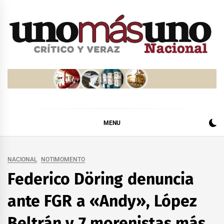
Skip
to
content
MENU
NACIONAL
NOTIMOMENTO
Federico Döring denuncia
ante FGR a «Andy», López
Beltrán y 7 morenistas más