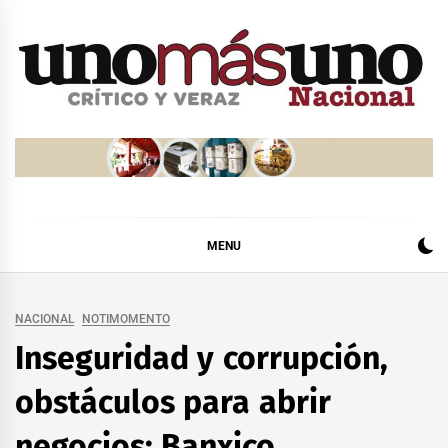
Skip
to
content
MENU
NACIONAL
NOTIMOMENTO
Inseguridad y corrupción,
obstáculos para abrir
negocios: Banxico