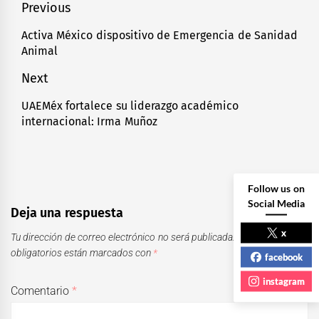
Navegación
Previous
de
Activa México dispositivo de Emergencia de Sanidad
Previous
Animal
entradas
post:
Next
UAEMéx fortalece su liderazgo académico
Next
internacional: Irma Muñoz
post:
Follow us on
Social Media
Deja una respuesta
x
Tu dirección de correo electrónico no será publicada.
Los campos
obligatorios están marcados con
*
facebook
instagram
Comentario
*