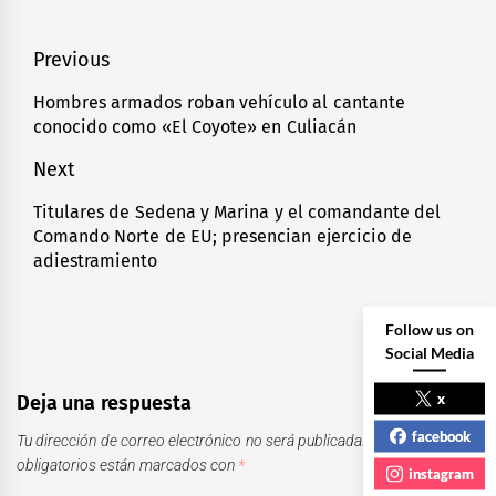
Navegación
Previous
de
Hombres armados roban vehículo al cantante
Previous
conocido como «El Coyote» en Culiacán
entradas
post:
Next
Titulares de Sedena y Marina y el comandante del
Next
Comando Norte de EU; presencian ejercicio de
post:
adiestramiento
Follow us on
Social Media
x
Deja una respuesta
facebook
Tu dirección de correo electrónico no será publicada.
Los campos
obligatorios están marcados con
*
instagram