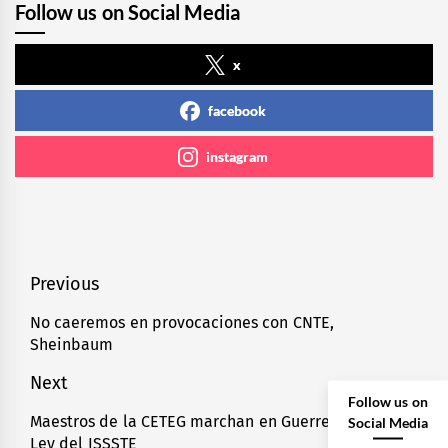
Follow us on Social Media
x
facebook
instagram
Navegación
Previous
de
No caeremos en provocaciones con CNTE,
Previous
Sheinbaum
entradas
post:
Next
Follow us on
Maestros de la CETEG marchan en Guerrero, contra
Social Media
Next
Ley del ISSSTE
post: