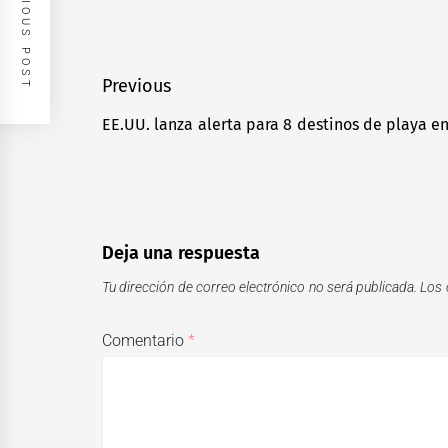
PREVIOUS POST
Navegación
Previous
de
EE.UU. lanza alerta para 8 destinos de playa e
Previous
entradas
post:
Deja una respuesta
Tu dirección de correo electrónico no será publicada.
Los 
Comentario
*