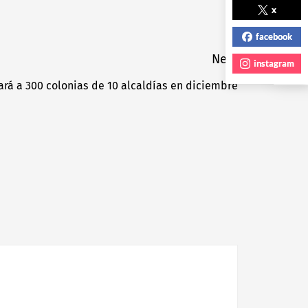
NEXT POST
x
facebook
Next
instagram
rá a 300 colonias de 10 alcaldías en diciembre
Next
post: