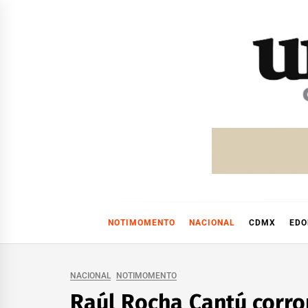
Skip
to
content
NOTIMOMENTO
NACIONAL
CDMX
ED
NACIONAL
NOTIMOMENTO
Raúl Rocha Cantú corro