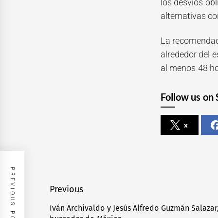
los desvíos obl
alternativas co
La recomendaci
alrededor del e
al menos 48 ho
Follow us on 
x
PREVIOUS POST
Navegación
Previous
de
Iván Archivaldo y Jesús Alfredo Guzmán Salazar,
Previous