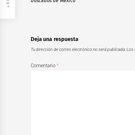
buscados de México
entradas
post:
Deja una respuesta
Tu dirección de correo electrónico no será publicada.
Los 
Comentario
*