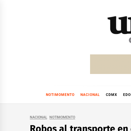
Skip
to
content
NOTIMOMENTO
NACIONAL
CDMX
ED
NACIONAL
NOTIMOMENTO
Robos al transporte en 