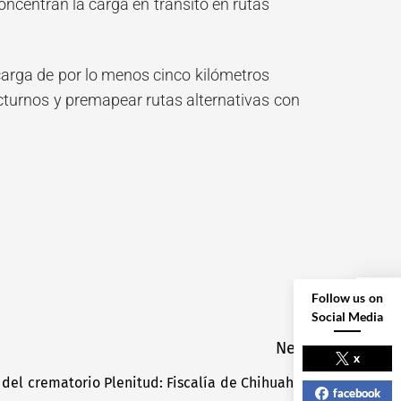
concentran la carga en tránsito en rutas
carga de por lo menos cinco kilómetros
nocturnos y premapear rutas alternativas con
Follow us on
Social Media
NEXT POST
Next
x
s del crematorio Plenitud: Fiscalía de Chihuahua
Next
facebook