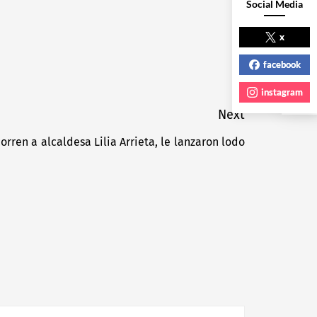
Social Media
NEXT POST
x
facebook
instagram
Next
rren a alcaldesa Lilia Arrieta, le lanzaron lodo
Next
post: