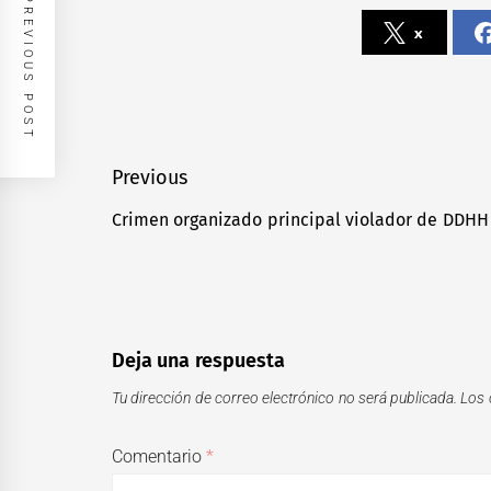
PREVIOUS POST
x
Navegación
Previous
de
Crimen organizado principal violador de DDHH 
Previous
entradas
post:
Deja una respuesta
Tu dirección de correo electrónico no será publicada.
Los 
Comentario
*