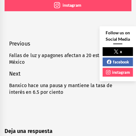
instagram
Follow us on
Social Media
Navegación
Previous
x
de
Fallas de luz y apagones afectan a 20 estados de
Previous
México
facebook
entradas
post:
instagram
Next
Banxico hace una pausa y mantiene la tasa de
Next
interés en 6.5 por ciento
post:
Deja una respuesta