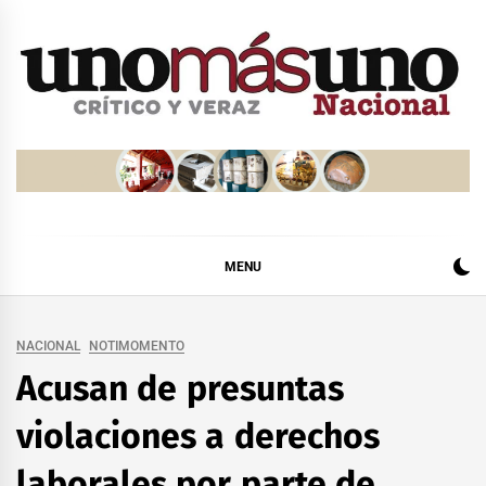
Skip
to
content
MENU
NACIONAL
NOTIMOMENTO
Acusan de presuntas
violaciones a derechos
laborales por parte de